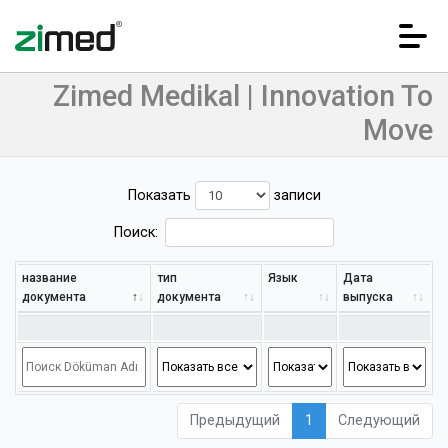
Zimed Medikal | Innovation To
Move
Показать
записи
Поиск:
Домашняя страница
название
тип
Язык
Дата
документа
документа
выпуска
Корпоративный
Предыдущий
1
Следующий
Продукты