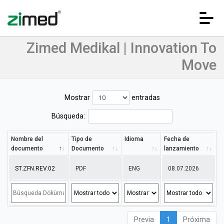
Zimed Medikal | Innovation To
Move
Mostrar
entradas
Búsqueda:
HOME
Nombre del
Tipo de
Idioma
Fecha de
documento
Documento
lanzamiento
ST.ZFN.REV.02
PDF
ENG
08.07.2026
CORPORATIVA
PRODUCTOS
Previa
1
Próxima