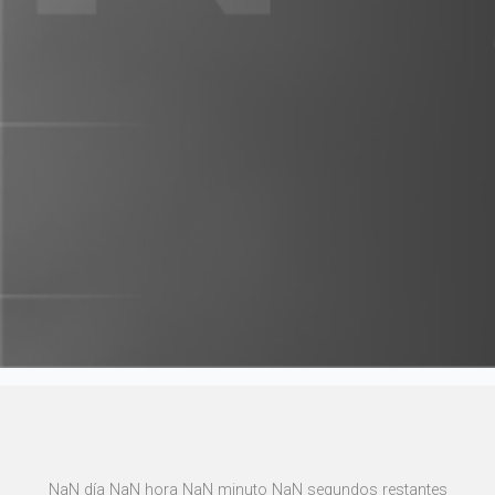
NaN día NaN hora NaN minuto NaN segundos restantes