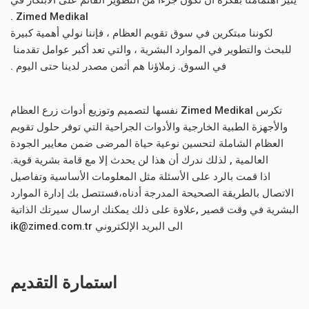
Zimed Medikal .
لكوننا مبتكرين في سوق تقويم العظام ، فإننا نولي أهمية كبيرة
شركة كبرى
للبحث والتطوير في الموارد البشرية ، والتي تعد أكبر عوامل تقدمنا ​​
في السوق. زملاؤنا هم أثمن مصدر لدينا حتى اليوم .
تكرس Zimed Medikal نفسها لتصميم وتوزيع أدوات زرع العظام
والأجهزة الطبية الخارجية والأدوات الجراحية التي توفر حلول تقويم
منتجات
العظام الشاملة لتحسين نوعية حياة المرضى ضمن معايير الجودة
العالمية , لذلك ندرك أن هذا لن يحدث إلا مع قامة بشرية قوية.
اذا قمت بالرد على الأسئلة مثل المعلومات الأساسية وتفاصيل
الاتصال بالطريقة الصحيحة المدرجة أدناه،فستتصل بك إدارة الموارد
البشرية في وقت قصير ,علاوة على ذلك يمكنك ارسال سيرتك الذاتية
مصادر
الى البريد الإلكتروني
ik@zimed.com.tr
استمارة التقديم
اللغة العر