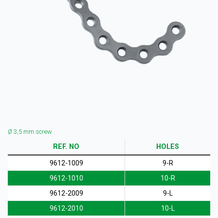
CORPORATE
PRODOTTI
Ø 3,5 mm screw
REF. NO
HOLES
RISORSE
9612-1009
9-R
9612-1010
10-R
9612-2009
9-L
ITALIANO
9612-2010
10-L