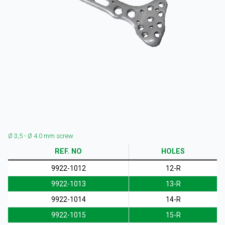
KURUMSAL
Ø 3,5 - Ø 4.0 mm screw
ÜRÜNLER
REF. NO
HOLES
9922-1012
12-R
9922-1013
13-R
9922-1014
14-R
KAYNAKLAR
9922-1015
15-R