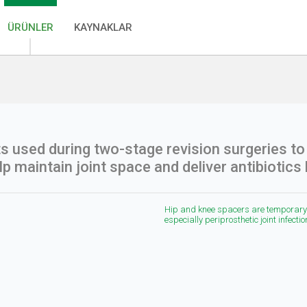
ÜRÜNLER
KAYNAKLAR
used during two-stage revision surgeries to tr
lp maintain joint space and deliver antibiotics l
Hip and knee spacers are temporary i
especially periprosthetic joint infecti