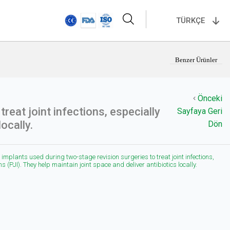
TÜRKÇE
Benzer Ürünler
Önceki
eat joint infections, especially
Sayfaya Geri
ocally.
Dön
mplants used during two-stage revision surgeries to treat joint infections,
ons (PJI). They help maintain joint space and deliver antibiotics locally.