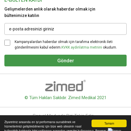
E-BÜLTEN KAYDI
Gelişmelerden anlık olarak haberdar olmak için
bültenimize katılın
Kampanyalardan haberdar olmak için tarafıma elektronik ileti
gönderilmesini kabul ederim.
KVKK aydınlatma metnini
okudum.
Gönder
© Tüm Hakları Saklıdır. Zimed Medikal 2021
Sosyal Medyada Bizi Takip Edin
Ziyaretiniz sırasında en iyi performansı sunabilmek ve
Tamam
hizmetlerimizi geliştirebilmemiz için bize web sitesinin nasıl
kullanıldığı hakkında bilgi sağlaması açısından çerezler kullanıyoruz. Browser ayarlarınızı