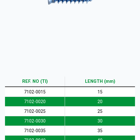
KURUMSAL
ÜRÜNLER
REF. NO (TI)
LENGTH (mm)
KAYNAKLAR
7102-0015
15
7102-0020
20
7102-0025
25
7102-0030
30
TÜRKÇE
7102-0035
35