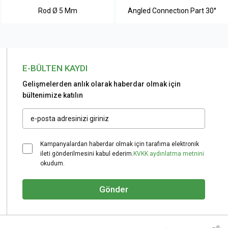
Rod Ø 5 Mm
Angled Connectıon Part 30°
E-BÜLTEN KAYDI
Gelişmelerden anlık olarak haberdar olmak için
bültenimize katılın
Kampanyalardan haberdar olmak için tarafıma elektronik
ileti gönderilmesini kabul ederim.
KVKK aydınlatma metnini
okudum.
Gönder