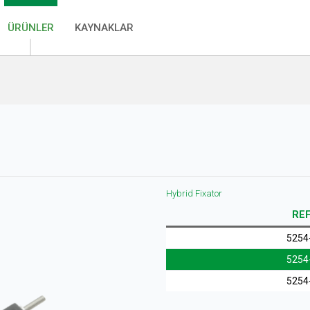
ÜRÜNLER
KAYNAKLAR
Hybrid Fixator
REF
5254
5254
5254