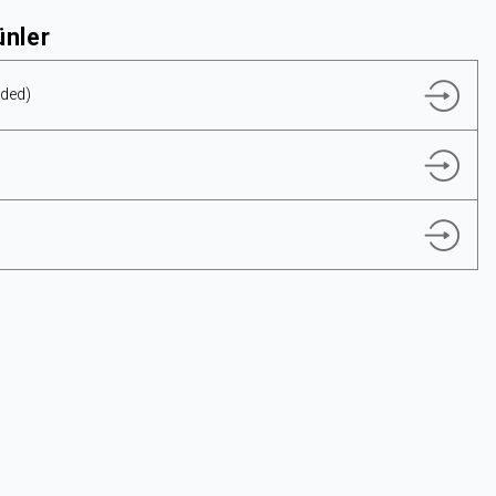
ünler
aded)