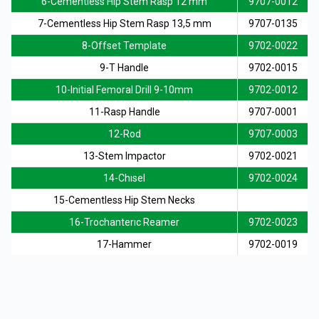
6-Cementless Hip Stem Rasp 12 mm
9707-0012
TÜRKÇE
7-Cementless Hip Stem Rasp 13,5 mm
9707-0135
8-Offset Template
9702-0022
9-T Handle
9702-0015
10-Initial Femoral Drill 9-10mm
9702-0012
11-Rasp Handle
9707-0001
12-Rod
9707-0003
13-Stem Impactor
9702-0021
14-Chısel
9702-0024
15-Cementless Hip Stem Necks
16-Trochanterıc Reamer
9702-0023
17-Hammer
9702-0019